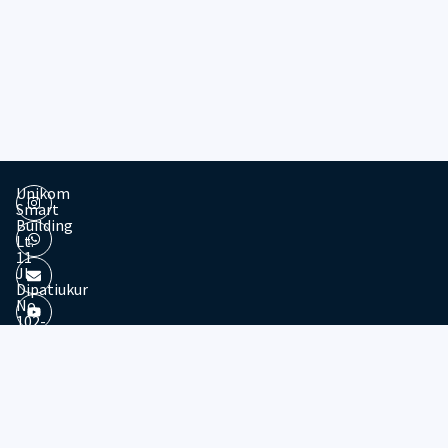
Unikom
Smart
Building
Lt.
11
Jl.
Dipatiukur
No.
102-
116
Kota
© 2026 - Divisi Website & Broadcast - PTDSI UNIKOM
Bandung
Jawa
Barat,
40132
Tel: