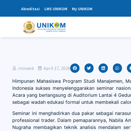
Akreditasi
LMS UNIKOM
My UNIKOM
minweb
April 17, 2026
Himpunan Mahasiswa Program Studi Manajemen, Man
Indonesia sukses menyelenggarakan seminar nasiona
Acara yang berlangsung di Auditorium Lantai 4 Gedung
sebagai wadah edukasi formal untuk membekali calon
Seminar ini menghadirkan dua pakar sebagai naras
professional trader. Dalam pemaparannya, Nabila A
Nugraha membagikan teknik analisis mendalam ser